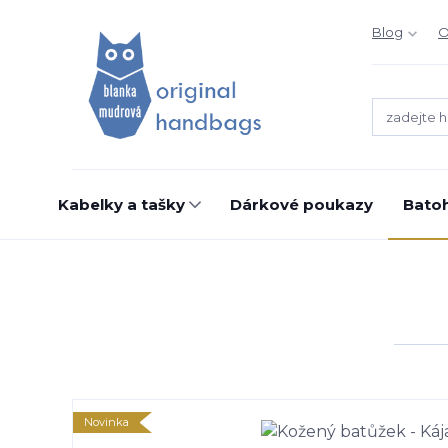
Blog
O
Kabelky a tašky
Dárkové poukazy
Bato
Novinka