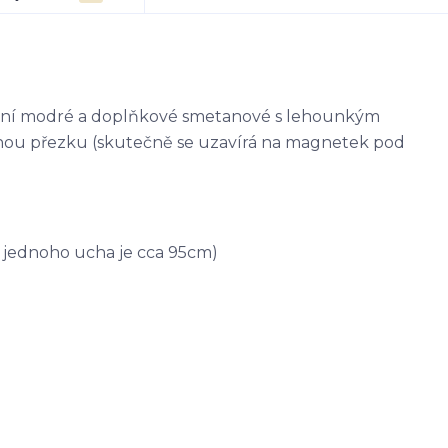
adní modré a doplňkové smetanové s lehounkým
nou přezku (skutečně se uzavírá na magnetek pod
 jednoho ucha je cca 95cm)