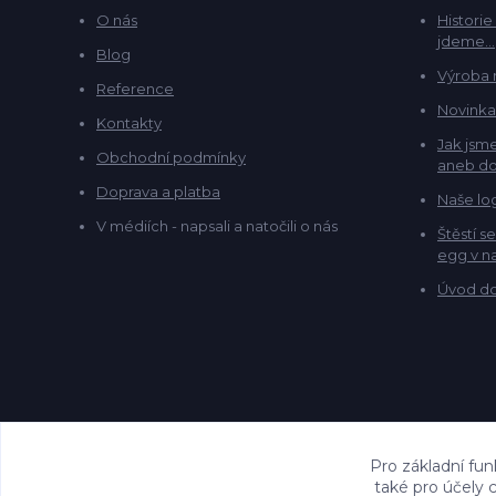
O nás
Historie
jdeme...
Blog
Výroba 
Reference
Novinka
Kontakty
Jak jsme
Obchodní podmínky
aneb do
Doprava a platba
Naše lo
V médiích - napsali a natočili o nás
Štěstí s
egg v na
Úvod do
Pro základní fun
také pro účely 