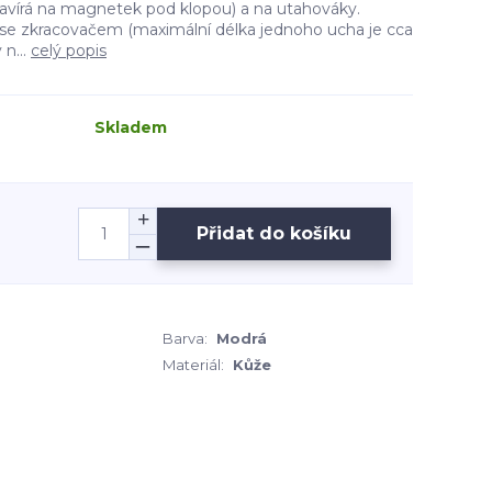
avírá na magnetek pod klopou) a na utahováky.
se zkracovačem (maximální délka jednoho ucha je cca
n...
celý popis
Skladem
Přidat do košíku
Barva:
Modrá
Materiál:
Kůže