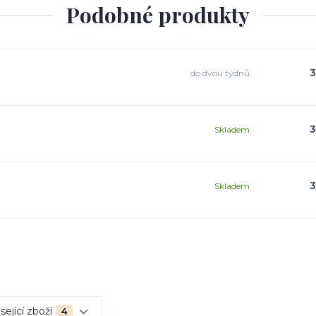
Podobné produkty
3
do dvou týdnů
3
Skladem
3
Skladem
sející zboží
4