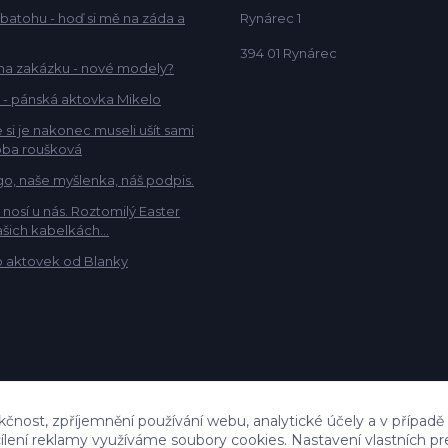
 batohu - hoď si mě na záda a
Rynárec 1
394 01 Rynárec
na zakázku - nové modely?
 - pánská aktovka Mikelo
 si je nakonec museli ušít sami
ba roušková
go, naše myšlenka, náš podpis.
e nosí u nás. Roztomilý Easter
šich kabelkách...
 aktovek od Blanky
kčnost, zpříjemnění používání webu, analytické účely a v případě
cílení reklamy využíváme soubory cookies. Nastavení vlastních pr