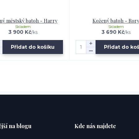
ný městský batoh - Harry
Kožený batoh - Ror
Skladem
Skladem
3 900 Kč
3 690 Kč
/
ks
/
ks
Přidat do košíku
Přidat do ko
jší na blogu
Kde nás najdete