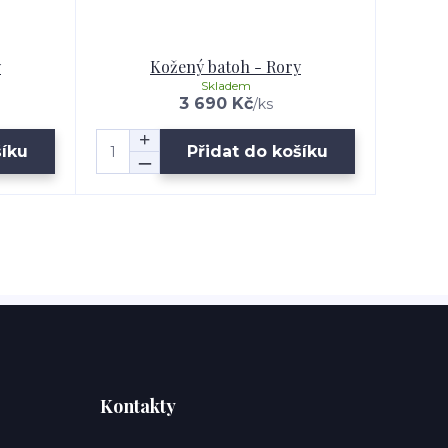
y
Kožený batoh - Rory
Skladem
3 690 Kč
/
ks
šíku
Přidat do košíku
Kontakty