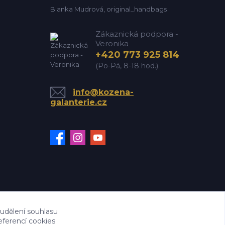
Blanka Mudrová, original_handbags
Zákaznická podpora -
Veronika
+420 773 925 814
(Po-Pá, 8-18 hod.)
info@kozena-
galanterie.cz
 udělení souhlasu
eferencí cookies