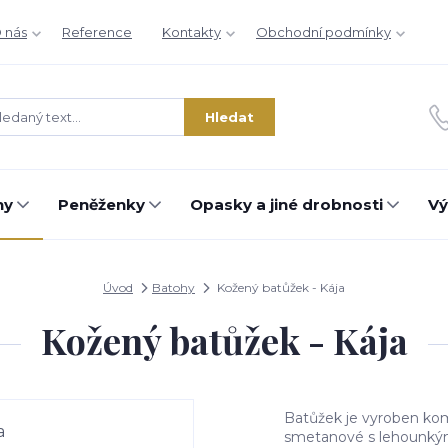
 nás
Reference
Kontakty
Obchodní podmínky
Hledat
hy
Peněženky
Opasky a jiné drobnosti
Vý
Úvod
Batohy
Kožený batůžek - Kája
Kožený batůžek - Kája
Batůžek je vyroben kom
smetanové s lehounkým