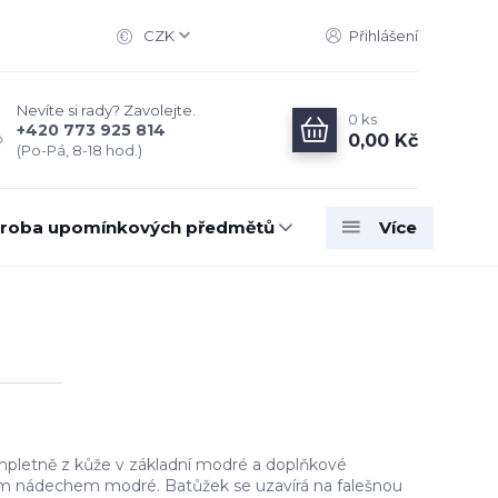
CZK
Přihlášení
Nevíte si rady? Zavolejte.
0
ks
+420 773 925 814
0,00 Kč
(Po-Pá, 8-18 hod.)
roba upomínkových předmětů
Více
pletně z kůže v základní modré a doplňkové
 nádechem modré. Batůžek se uzavírá na falešnou