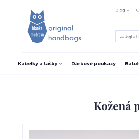
Blog
O
Kabelky a tašky
Dárkové poukazy
Bato
Kožená p