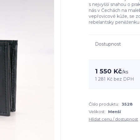
s nejvyšší snahou o pra
nás v Čechách na male
vepřovicové kůže, se 
rebelantsky peněženku o
Dostupnost
1 550 Kč
/
ks
1 281 Kč
bez DPH
Číslo produktu:
3528
Velikost:
Menší
Hlídat cenu / dostupnost