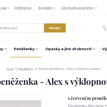
 nás
Reference
Kontakty
Obchodní podmínky
Hledat
hy
Peněženky
Opasky a jiné drobnosti
Vý
Úvod
Peněženky
Kožená peněženka - Alex s výklopnou kapsou
eněženka - Alex s výklopn
s červeným prouž
Peněženku Alex jsme vy