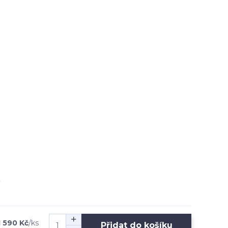
1 590 Kč
/
ks
Přidat do košíku