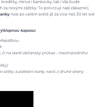
 kreditky, mince i bankovky, tak i Vás bude
a novými zážitky. To potvrzují naši zákaznicí,
lanky
nosí po celém světě již za více než 30 let své
výklopnou kapsou:
 přepážkou
k
, či na starší občanský průkaz - mezinárodního
itky)
izitky a platební karty, navíc z druhé strany