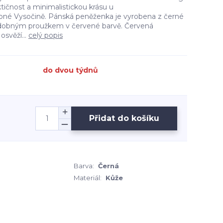
ktičnost a minimalistickou krásu u
bné Vysočině. Pánská peněženka je vyrobena z černé
zdobným proužkem v červené barvě. Červená
svěží...
celý popis
do dvou týdnů
Přidat do košíku
Barva:
Černá
Materiál:
Kůže