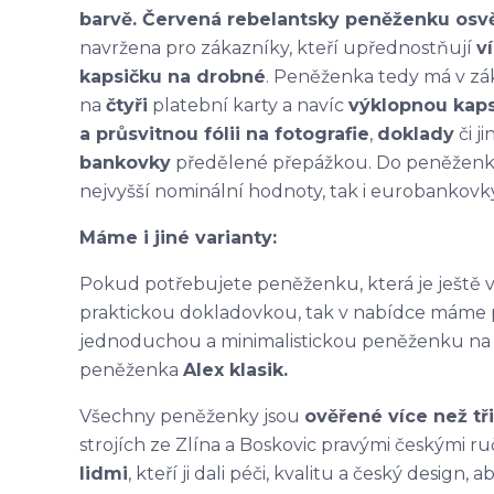
barvě. Červená rebelantsky peněženku osv
navržena pro zákazníky, kteří upřednostňují
v
kapsičku na drobné
. Peněženka tedy má v zá
na
čtyři
platební karty a navíc
výklopnou kap
a průsvitnou fólii na fotografie
,
doklady
či j
bankovky
předělené přepážkou. Do peněženky s
nejvyšší nominální hodnoty, tak i eurobankovky
Máme i jiné varianty:
Pokud potřebujete peněženku, která je ještě 
praktickou dokladovkou, tak v nabídce mám
jednoduchou a minimalistickou peněženku na pá
peněženka
Alex klasik.
Všechny peněženky jsou
ověřené více než tř
strojích ze Zlína a Boskovic pravými českými 
lidmi
, kteří ji dali péči, kvalitu a český design