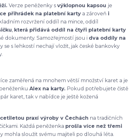
ěží.
Verze peněženky s
výklopnou kapsou
je
íce přihrádek na platební karty
a zároveň
i
kladním rozvržení oddíl na mince, oddíl
sičku
,
která přidává oddíl na čtyři platební karty
iné dokumenty. Samozřejmostí jsou i
dva oddíly na
e s lehkostí nechají vložit, jak české bankovky
.
více zaměřená na mnohem větší množství karet a je
e peněženku
Alex na karty.
Pokud potřebujete čistě
r karet, tak v nabídce je ještě kožená
icetiletou praxí výroby v Čechách
na tradičních
ručičkami. Každá peněženka
prošla více než třemi
, aby mohla sloužit svému majiteli po dlouhá léta.