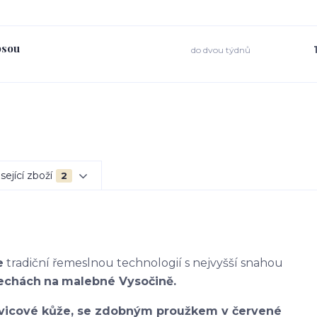
psou
do dvou týdnů
sející zboží
2
e
tradiční řemeslnou technologií s nejvyšší snahou
echách
na
malebné Vysočině.
ovicové kůže, se zdobným proužkem v červené