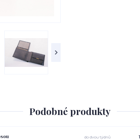
Podobné produkty
psou
do dvou týdnů