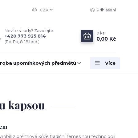
CZK
Přihlášení
Nevíte si rady? Zavolejte.
0
ks
+420 773 925 814
0,00 Kč
(Po-Pá, 8-18 hod.)
roba upomínkových předmětů
Více
ou kapsou
kem
robili z prémiové kůže tradiční řemeslnou technologií