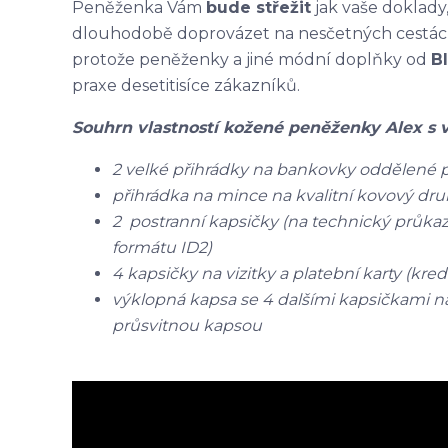
Peněženka Vám
bude střežit
jak vaše doklady,
dlouhodobě doprovázet na nesčetných cestách z
protože peněženky a jiné módní doplňky od
B
praxe desetitisíce zákazníků.
Souhrn vlastností kožené peněženky Alex s 
2 velké přihrádky na bankovky oddělené
přihrádka na mince na kvalitní kovový dru
2 postranní kapsičky (na technický průkaz
formátu ID2)
4 kapsičky na vizitky a platební karty (kred
výklopná kapsa se 4 dalšími kapsičkami na v
průsvitnou kapsou