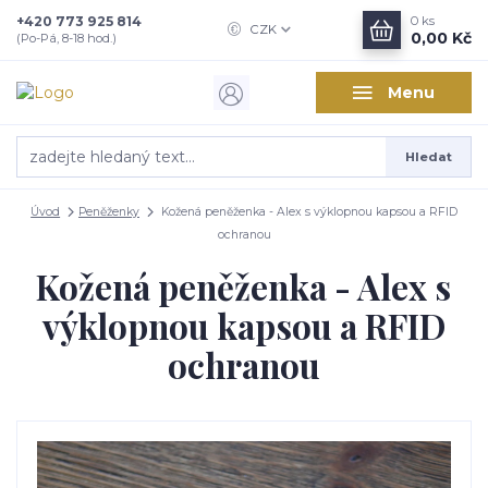
+420 773 925 814
0
ks
CZK
0,00 Kč
(Po-Pá, 8-18 hod.)
Menu
Hledat
Úvod
Peněženky
Kožená peněženka - Alex s výklopnou kapsou a RFID
ochranou
Kožená peněženka - Alex s
výklopnou kapsou a RFID
ochranou