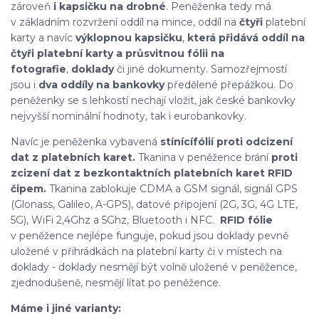
zároveň
i kapsičku na drobné
. Peněženka tedy má
v základním rozvržení oddíl na mince, oddíl na
čtyři
platební
karty a navíc
výklopnou kapsičku
,
která přidává oddíl na
čtyři platební karty a průsvitnou fólii na
fotografie
,
doklady
či jiné dokumenty. Samozřejmostí
jsou i
dva oddíly na bankovky
předělené přepážkou. Do
peněženky se s lehkostí nechají vložit, jak české bankovky
nejvyšší nominální hodnoty, tak i eurobankovky.
Navíc je peněženka vybavená
stínící
fólií proti odcizení
dat z platebních karet.
Tkanina v peněžence brání
proti
zcizení dat z bezkontaktních platebních karet RFID
čipem.
Tkanina zablokuje CDMA a GSM signál, signál GPS
(Glonass, Galileo, A-GPS), datové připojení (2G, 3G, 4G LTE,
5G), WiFi 2,4Ghz a 5Ghz, Bluetooth i NFC.
RFID fólie
v peněžence nejlépe funguje, pokud jsou doklady pevně
uložené v přihrádkách na platební karty či v místech na
doklady - doklady nesmějí být volně uložené v peněžence,
zjednodušeně, nesmějí lítat po peněžence.
Máme i jiné varianty: