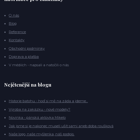
O nás
Blog
Reference
Kontakty
Obchodní podmínky
Doprava a platba
V médiích - napsali a natočili o nás
Nejčtenější na blogu
Historie batohu - hoď si mě na záda a jdeme...
Výroba na zakázku - nové modely?
Novinka - pánská aktovka Mikelo
Jak jsme si je nakonec museli ušít sami aneb doba roušková
Naše logo, naše myšlenka, náš podpis.