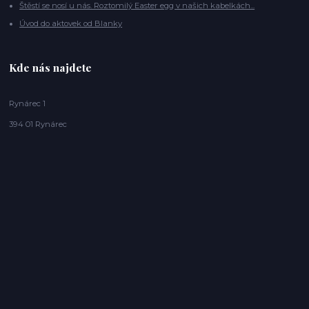
Štěstí se nosí u nás. Roztomilý Easter egg v našich kabelkách...
Úvod do aktovek od Blanky
Kde nás najdete
Rynárec 1
394 01 Rynárec