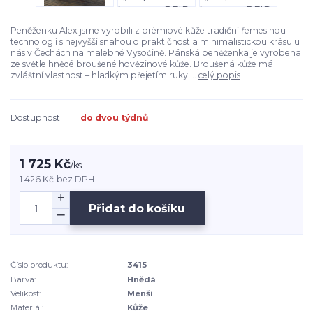
Peněženku Alex jsme vyrobili z prémiové kůže tradiční řemeslnou
technologií s nejvyšší snahou o praktičnost a minimalistickou krásu u
nás v Čechách na malebné Vysočině. Pánská peněženka je vyrobena
ze světle hnědé broušené hovězinové kůže. Broušená kůže má
zvláštní vlastnost – hladkým přejetím ruky ...
celý popis
Dostupnost
do dvou týdnů
1 725 Kč
/
ks
1 426 Kč
bez DPH
Přidat do košíku
Číslo produktu:
3415
Barva:
Hnědá
Velikost:
Menší
Materiál:
Kůže