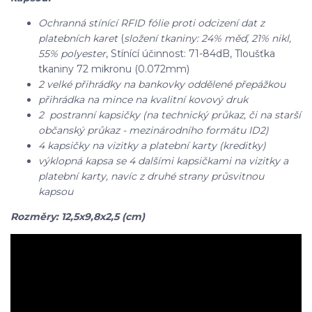
Ochranná stínící RFID fólie proti odcizení dat z
platebních karet
(
složení tkaniny: 24% měď, 21% nikl,
55% polyester
, Stínící účinnost: 71-84dB, Tloušťka
tkaniny 72 mikronu (0.072mm)
2 velké přihrádky na bankovky oddělené přepážkou
přihrádka na mince na kvalitní kovový druk
2 postranní kapsičky (na technický průkaz, či na starší
občanský průkaz - mezinárodního formátu ID2)
4 kapsičky na vizitky a platební karty (kreditky)
výklopná kapsa se 4 dalšími kapsičkami na vizitky a
platební karty, navíc z druhé strany průsvitnou
kapsou
Rozměry: 12,5x9,8x2,5 (cm)