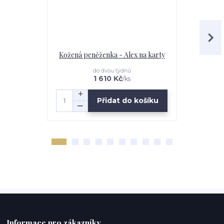
Kožená peněženka - Alex na karty
Kožená pen
do dvou týdnů
1 610 Kč
/
ks
Přidat do košíku
Informace pro zákazníky