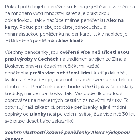
Pokud potřebujete peněženku, která je ještě více zaměřená
na mnohem větší množství karet a je praktickou
dokladovkou, tak v nabídce máme peněženku
Alex na
karty.
Pokud potřebujete čistě jednoduchou a
minimalistickou peněženku na pár karet, tak v nabídce je
ještě kožená peněženka
Alex klasik.
Všechny peněženky jsou
ověřené více než třicetiletou
praxí výroby v Čechách
na tradičních strojích ze Zlína a
Boskovic pravými českými ručičkami. Každá
peněženka
prošla více než třemi lidmi
, kteří ji dali péči,
kvalitu a český design, aby mohla sloužit svému majiteli po
dlouhá léta. Peněženka Vám
bude střežit
jak vaše doklady,
kreditky, mince i bankovky, tak i Vás bude dlouhodobě
doprovázet na nesčetných cestách za novými zážitky. To
potvrzují naši zákaznicí, protože peněženky a jiné módní
doplňky od
Blanky
nosí po celém světě již za více než 30 let
své praxe desetitisíce zákazníků.
Souhrn vlastností kožené peněženky Alex s výklopnou
kapsou: