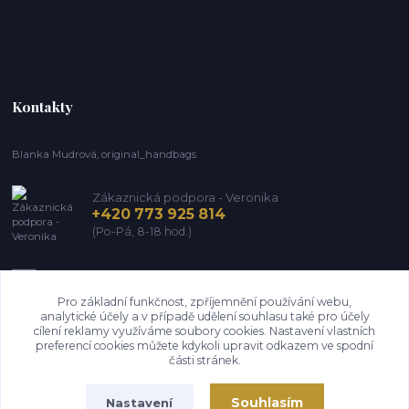
Kontakty
Blanka Mudrová, original_handbags
Zákaznická podpora - Veronika
+420 773 925 814
(Po-Pá, 8-18 hod.)
info@kozena-galanterie.cz
Pro základní funkčnost, zpříjemnění používání webu,
analytické účely a v případě udělení souhlasu také pro účely
cílení reklamy využíváme soubory cookies. Nastavení vlastních
preferencí cookies můžete kdykoli upravit odkazem ve spodní
části stránek.
Souhlasím
Nastavení