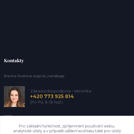
Kontakty
Blanka Mudrová, original_handbags
Zákaznická podpora - Veronika
+420 773 925 814
(Po-Pá, 8-18 hod.)
info@kozena-galanterie.cz
Pro základní funkčnost, zpříjemnění používání webu,
analytické účely a v případě udělení souhlasu také pro účely