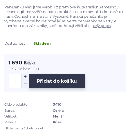
Peněženku Alex jsme vyrobili z prémiové kůže tradiční řemeslnou
technologií s nejvyšší snahou o praktičnost a minimalistickou krásu u
nás v Čechách na malebné Vysočině. Pánská peněženka je
vyrobena z černé hovězinové kůže. Verze peněženky na karty je
navržena pro zákazníky, kteří potřebují větší obj...
celý popis
Dostupnost
Skladem
1 690 Kč
/
ks
1 397 Kč
bez DPH
Přidat do košíku
Číslo produktu:
3410
Barva:
Černá
Velikost:
Menší
Materiál:
Kůže
Hlídat cenu / dostupnost