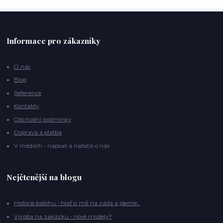
Informace pro zákazníky
O nás
Blog
Reference
Kontakty
Obchodní podmínky
Doprava a platba
V médiích - napsali a natočili o nás
Nejčtenější na blogu
Historie batohu - hoď si mě na záda a jdeme...
Výroba na zakázku - nové modely?