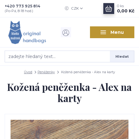
+420 773 925 814
0
ks
CZK
0,00 Kč
(Po-Pá, 8-18 hod.)
Menu
Hledat
Úvod
Peněženky
Kožená peněženka - Alex na karty
Kožená peněženka - Alex na
karty