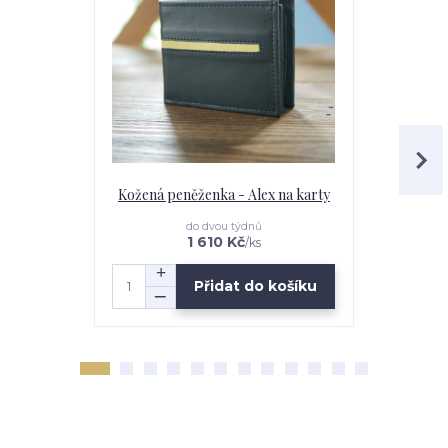
Kožená peněženka - Alex na karty
Kožená pen
do dvou týdnů
1 610 Kč
/
ks
Přidat do košíku