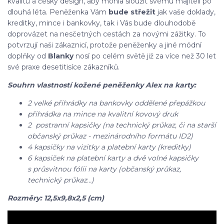
kvalitu a český design, aby mohla sloužit svému majiteli po
dlouhá léta. Peněženka Vám
bude střežit
jak vaše doklady,
kreditky, mince i bankovky, tak i Vás bude dlouhodobě
doprovázet na nesčetných cestách za novými zážitky. To
potvrzují naši zákaznicí, protože peněženky a jiné módní
doplňky od
Blanky
nosí po celém světě již za více než 30 let
své praxe desetitisíce zákazníků.
Souhrn vlastností kožené peněženky Alex na karty:
2 velké přihrádky na bankovky oddělené přepážkou
přihrádka na mince na kvalitní kovový druk
2 postranní kapsičky (na technický průkaz, či na starší
občanský průkaz - mezinárodního formátu ID2)
4 kapsičky na vizitky a platební karty (kreditky)
6 kapsiček na platební karty a dvě volné kapsičky
s průsvitnou fólii na karty (občanský průkaz,
technický průkaz…)
Rozměry: 12,5x9,8x2,5 (cm)