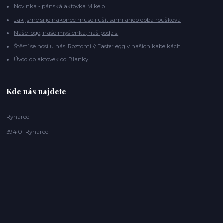
Novinka - pánská aktovka Mikelo
Jak jsme si je nakonec museli ušít sami aneb doba roušková
Naše logo, naše myšlenka, náš podpis.
Štěstí se nosí u nás. Roztomilý Easter egg v našich kabelkách...
Úvod do aktovek od Blanky
Kde nás najdete
Rynárec 1
394 01 Rynárec