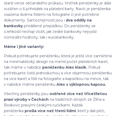
starší verze občanského průkazu. Vnitřek peněženky je dále
rozšířen o 6 přihrádek na platební karty. Navíc je peněženka
osazena dvěma fóliemi na fotografie či jiné potřebné
dokumenty. Samozřejmostí jsou i
dva oddíly na
bankovky
předělené přepážkou. Do peněženky se
s lehkostí nechají vložit, jak české bankovky nejvyšší
nominální hodnoty, tak i eurobankovky.
Máme i jiné varianty:
Pokud potřebujete peněženku, která je ještě více zaměřená
na minimalistický design na menší počet platebních karet,
tak máme v nabídce
peněženku Alex klasik.
Pokud
potřebujete čistě jednoduchou a více objemnou peněženku
na více karet a fólií na fotografie a kapsičkou na mince, tak
v nabídce máme peněženku
Alex s výklopnou kapsou.
Všechny peněženky jsou
ověřené více než třicetiletou
praxí výroby v Čechách
na tradičních strojích ze Zlína a
Boskovic pravými českými ručičkami. Každá
peněženka
prošla více než třemi lidmi
, kteří ji dali péči,