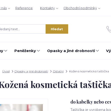
 nás
Reference
Kontakty
Obchodní podmínky
Hledat
hy
Peněženky
Opasky a jiné drobnosti
Vý
Úvod
Opasky a jiné drobnosti
Ostatní
Kožená kosmetická taštička
Kožená kosmetická taštičk
do kabelky nebo ces
Taštička je vyrobena ko