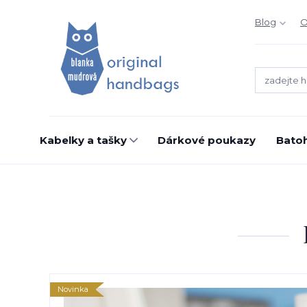
Blog
O
Kabelky a tašky
Dárkové poukazy
Bato
Novinka