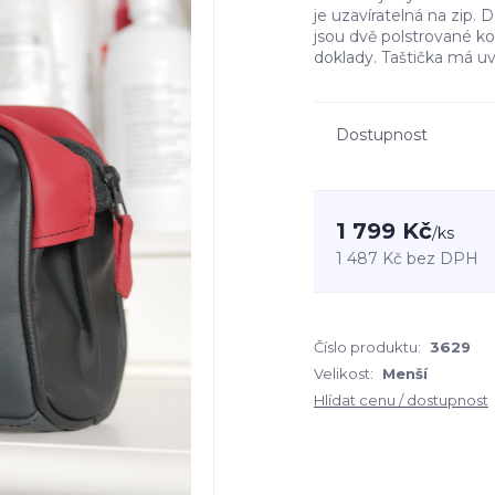
je uzavíratelná na zip. 
jsou dvě polstrované kom
doklady. Taštička má uvn
Dostupnost
1 799 Kč
/
ks
1 487 Kč
bez DPH
Číslo produktu:
3629
Velikost:
Menší
Hlídat cenu / dostupnost