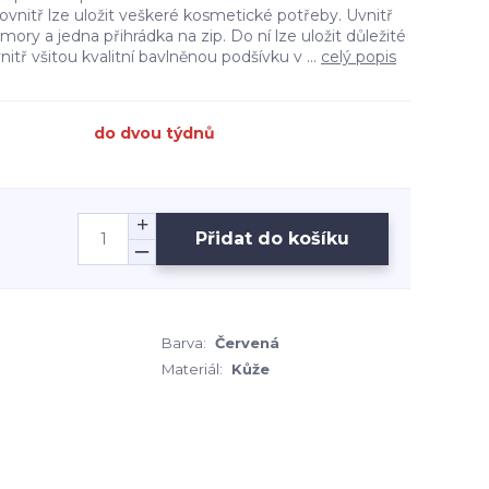
Dovnitř lze uložit veškeré kosmetické potřeby. Uvnitř
ory a jedna přihrádka na zip. Do ní lze uložit důležité
itř všitou kvalitní bavlněnou podšívku v ...
celý popis
do dvou týdnů
Přidat do košíku
Barva:
Červená
Materiál:
Kůže