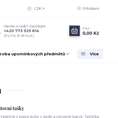
CZK
Přihlášení
Nevíte si rady? Zavolejte.
0
ks
+420 773 925 814
0,00 Kč
(Po-Pá, 8-18 hod.)
roba upomínkových předmětů
Více
a
tovní tašky
mpletně z pravé kůže v šedé a červené barvě. Taštička