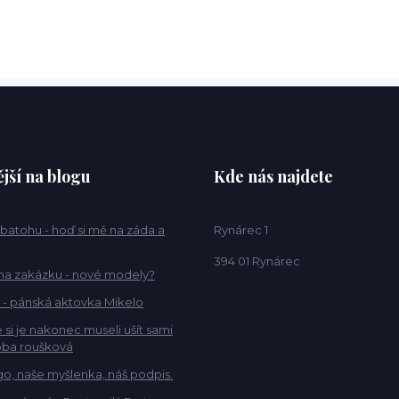
jší na blogu
Kde nás najdete
 batohu - hoď si mě na záda a
Rynárec 1
394 01 Rynárec
na zakázku - nové modely?
 - pánská aktovka Mikelo
 si je nakonec museli ušít sami
ba roušková
go, naše myšlenka, náš podpis.