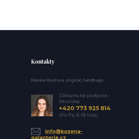
Kontakty
Blanka Mudrová, original_handbags
Zákaznická podpora -
Veronika
+420 773 925 814
(Po-Pá, 8-18 hod.)
info@kozena-
galanterie.cz