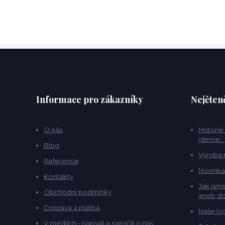
Informace pro zákazníky
Nejčteně
O nás
Historie
jdeme...
Blog
Výroba 
Reference
Novinka
Kontakty
Jak jsme
Obchodní podmínky
aneb do
Doprava a platba
Naše lo
V médiích - napsali a natočili o nás