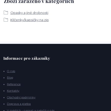
Zboží zařazeno v kategoriích
Opasky a jiné drobnosti
Klíčenky/kapsičky na zip
Informace pro zákazníky
O nás
Blog
Reference
Kontakty
Obchodní podmínky
Doprava a platba
V médiích - napsali a natočili o nás