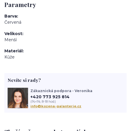
Parametry
Barva
Červená
Velikost
Menší
Materiál
Kůže
Nevíte si rady?
Zákaznická podpora - Veronika
+420 773 925 814
(Po-Pá, 8-18 hod.)
info@kozena-galanterie.cz