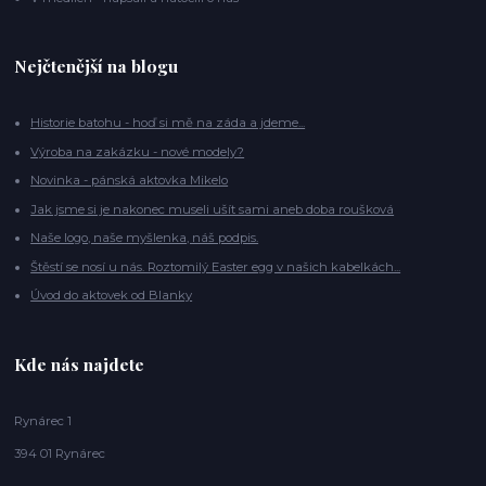
Nejčtenější na blogu
Historie batohu - hoď si mě na záda a jdeme...
Výroba na zakázku - nové modely?
Novinka - pánská aktovka Mikelo
Jak jsme si je nakonec museli ušít sami aneb doba roušková
Naše logo, naše myšlenka, náš podpis.
Štěstí se nosí u nás. Roztomilý Easter egg v našich kabelkách...
Úvod do aktovek od Blanky
Kde nás najdete
Rynárec 1
394 01 Rynárec