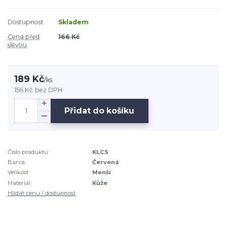
Dostupnost
Skladem
Cena před
166 Kč
slevou
189 Kč
/
ks
156 Kč
bez DPH
Přidat do košíku
Číslo produktu:
KLC5
Barva:
Červená
Velikost:
Menší
Materiál:
Kůže
Hlídat cenu / dostupnost