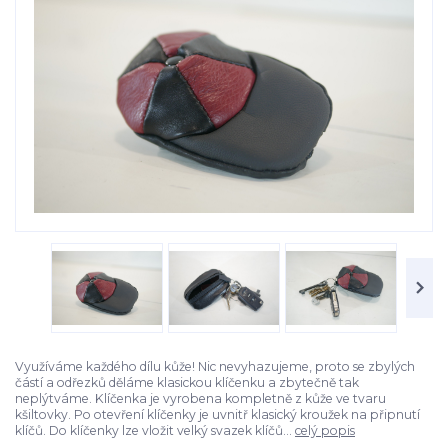
Využíváme každého dílu kůže! Nic nevyhazujeme, proto se zbylých
částí a odřezků děláme klasickou klíčenku a zbytečně tak
neplýtváme. Klíčenka je vyrobena kompletně z kůže ve tvaru
kšiltovky. Po otevření klíčenky je uvnitř klasický kroužek na připnutí
klíčů. Do klíčenky lze vložit velký svazek klíčů...
celý popis