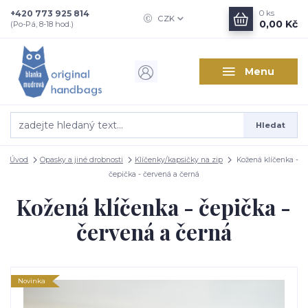
+420 773 925 814
0
ks
CZK
0,00 Kč
(Po-Pá, 8-18 hod.)
Menu
Hledat
Úvod
Opasky a jiné drobnosti
Klíčenky/kapsičky na zip
Kožená klíčenka -
čepička - červená a černá
Kožená klíčenka - čepička -
červená a černá
Novinka