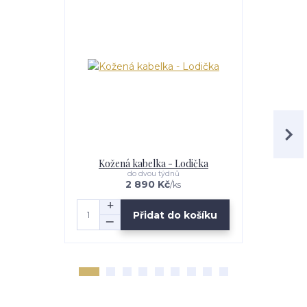
Kožená kabelka - Lodička
Kožená
do dvou týdnů
2 890 Kč
/
ks
Přidat do košíku