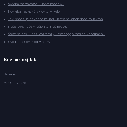
Výroba na zakázku - nové modely?
Novinka - pánská aktovka Mikelo
Jak jsme si je nakonec museli ušít sami aneb doba roušková
Naše logo, naše myšlenka, náš podpis.
Štěstí se nosí u nás. Roztomilý Easter egg v našich kabelkách...
Úvod do aktovek od Blanky
Kde nás najdete
Rynárec 1
394 01 Rynárec