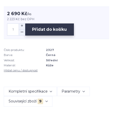
2 690 Kč
/
ks
2 223 Kč
bez DPH
Přidat do košíku
Číslo produktu:
2327
Barva:
Černá
Velikost:
Střední
Materiál:
Kůže
Hlídat cenu / dostupnost
Kompletní specifikace
Parametry
Související zboží
9