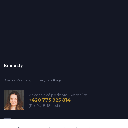
Kontakty
Blanka Mudrová, original_handbags
Zákaznická podpora - Veronika
+420 773 925 814
(Po-Pá, 8-18 hod.)
info@kozena-galanterie.cz