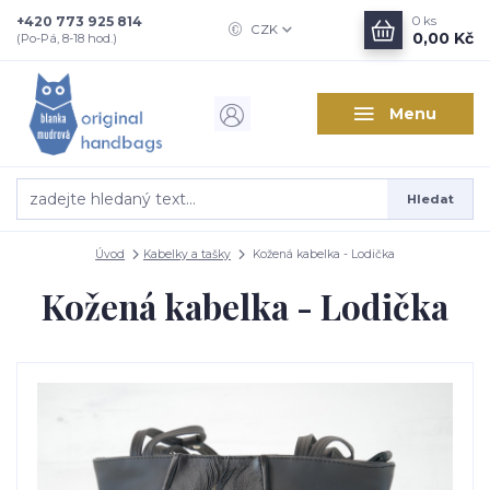
+420 773 925 814
0
ks
CZK
0,00 Kč
(Po-Pá, 8-18 hod.)
Menu
Hledat
Úvod
Kabelky a tašky
Kožená kabelka - Lodička
Kožená kabelka - Lodička