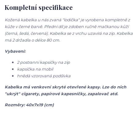
Kompletní specifikace
Kožená kabelka u nás zvaná "lodička" je vyrobena kompletně z
kůže v černé barvě. Přední díl je zdoben ručně mačkanou kůží
(černá, šedá, červená). Kabelka se z vrchu uzavírá na zip. Kabelka
má 2 držadla o délce 80 cm.
Vybavení:
2 postranní kapsičky na zip
kapsička na mobil
hnědá vzorovaná podšívka
Kabelka má venkovní skryté otevřené kapsy. Lze do nich
"ukrýt" cigarety, papírové kapesníčky, zapalovač atd.
Rozměry: 40x7x19 (cm)