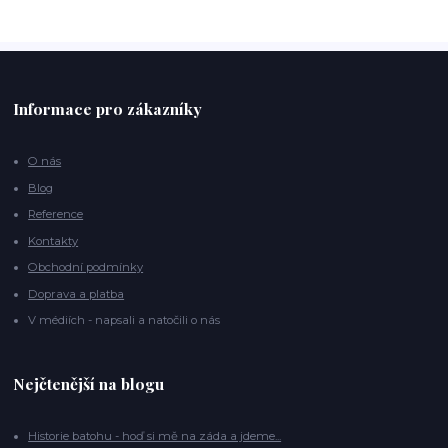
Informace pro zákazníky
O nás
Blog
Reference
Kontakty
Obchodní podmínky
Doprava a platba
V médiích - napsali a natočili o nás
Nejčtenější na blogu
Historie batohu - hoď si mě na záda a jdeme...