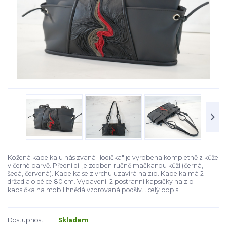
Kožená kabelka u nás zvaná "lodička" je vyrobena kompletně z kůže
v černé barvě. Přední díl je zdoben ručně mačkanou kůží (černá,
šedá, červená). Kabelka se z vrchu uzavírá na zip. Kabelka má 2
držadla o délce 80 cm. Vybavení: 2 postranní kapsičky na zip
kapsička na mobil hnědá vzorovaná podšív...
celý popis
Dostupnost
Skladem