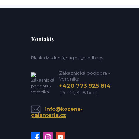
Kontakty
Blanka Mudrová, original_handbags
Zákaznická podpora -
Veronika
+420 773 925 814
(Po-Pá, 8-18 hod.)
info@kozena-
galanterie.cz