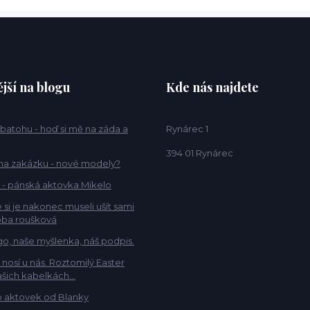
jší na blogu
Kde nás najdete
 batohu - hoď si mě na záda a
Rynárec 1
394 01 Rynárec
na zakázku - nové modely?
 - pánská aktovka Mikelo
 si je nakonec museli ušít sami
ba roušková
go, naše myšlenka, náš podpis.
e nosí u nás. Roztomilý Easter
šich kabelkách...
 aktovek od Blanky