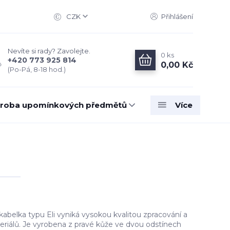
CZK
Přihlášení
Nevíte si rady? Zavolejte.
0
ks
+420 773 925 814
0,00 Kč
(Po-Pá, 8-18 hod.)
roba upomínkových předmětů
Více
 kabelka typu Eli vyniká vysokou kvalitou zpracování a
eriálů. Je vyrobena z pravé kůže ve dvou odstínech