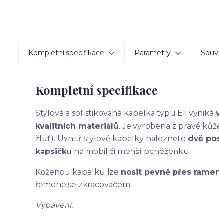
Kompletní specifikace
Parametry
Souvi
Kompletní specifikace
Stylová a sofistikovaná kabelka typu Eli vyniká
kvalitních materiálů
. Je vyrobena z pravé ků
žluť).
Uvnitř stylové kabelky naleznete
dvě pos
kapsičku
na mobil či menší peněženku.
Koženou kabelku lze
nosit pevně
přes ramen
řemene se zkracovačem.
Vybavení: