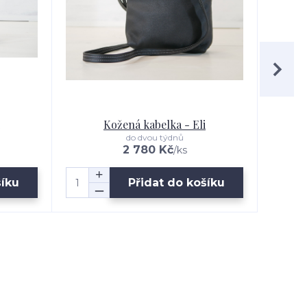
Kožená kabelka - Eli
do dvou týdnů
2 780 Kč
/
ks
šíku
Přidat do košíku