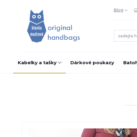
Blog
O
Kabelky a tašky
Dárkové poukazy
Bato