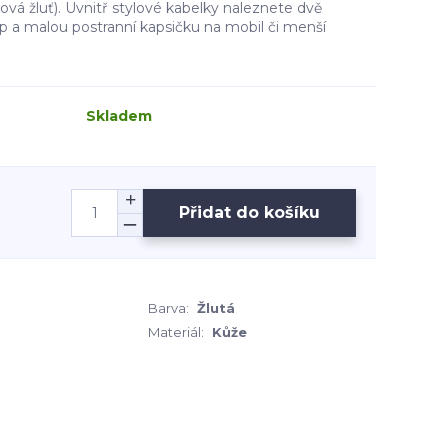
ová žluť). Uvnitř stylové kabelky naleznete dvě
ip a malou postranní kapsičku na mobil či menší
Skladem
Přidat do košíku
Barva:
Žlutá
Materiál:
Kůže