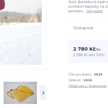
žluté (kanárková, kadmi
postranní kapsičky na z
peněžen...
celý popis
Dostupnost
2 780 Kč
/
ks
2 298 Kč
bez DPH
Číslo produktu:
2625
Velikost:
Větší
Hlídat cenu / dostupnost