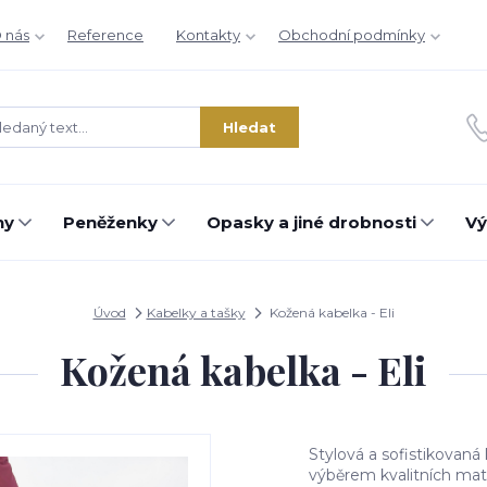
 nás
Reference
Kontakty
Obchodní podmínky
Hledat
hy
Peněženky
Opasky a jiné drobnosti
Vý
Úvod
Kabelky a tašky
Kožená kabelka - Eli
Kožená kabelka - Eli
Stylová a sofistikovaná
výběrem kvalitních mat