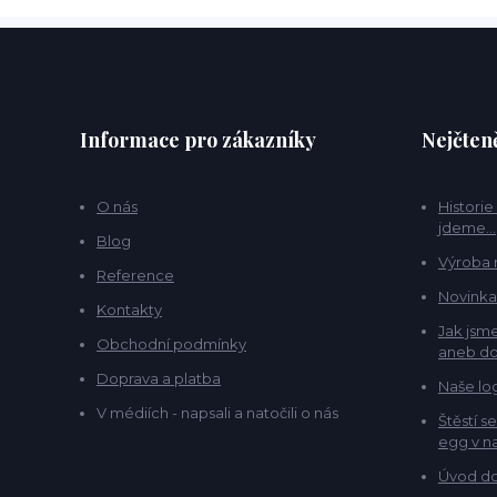
Informace pro zákazníky
Nejčteně
O nás
Historie
jdeme...
Blog
Výroba 
Reference
Novinka
Kontakty
Jak jsme
Obchodní podmínky
aneb do
Doprava a platba
Naše lo
V médiích - napsali a natočili o nás
Štěstí s
egg v na
Úvod do