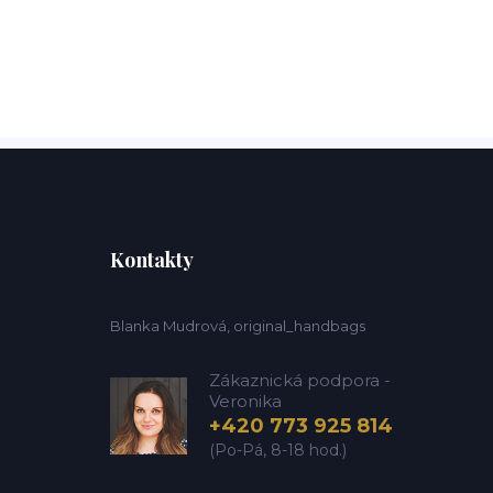
Kontakty
Blanka Mudrová, original_handbags
Zákaznická podpora -
Veronika
+420 773 925 814
(Po-Pá, 8-18 hod.)