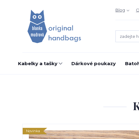
Blog
O
Kabelky a tašky
Dárkové poukazy
Bato
K
Novinka