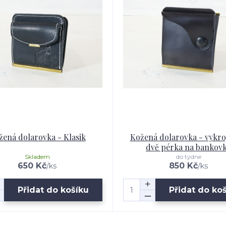
žená dolarovka - Klasik
Kožená dolarovka - vykro
dvě pérka na bankov
Skladem
do týdne
650 Kč
850 Kč
/
ks
/
ks
Přidat do košíku
Přidat do ko