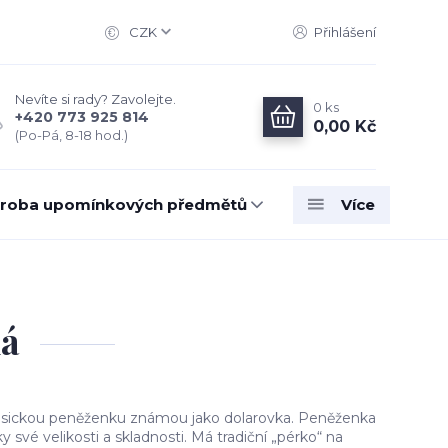
CZK
Přihlášení
Nevíte si rady? Zavolejte.
0
ks
+420 773 925 814
0,00 Kč
(Po-Pá, 8-18 hod.)
roba upomínkových předmětů
Více
ná
klasickou peněženku známou jako dolarovka. Peněženka
y své velikosti a skladnosti. Má tradiční „pérko“ na