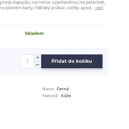
vpředu kapsičku na mince uzavíratelnou na patentek,
na platební karty, řidičský průkaz, vizitky apod....
celý
Skladem
Přidat do košíku
Barva:
Černá
Materiál:
Kůže