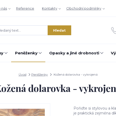
 nás
Reference
Kontakty
Obchodní podmínky
Hledat
hy
Peněženky
Opasky a jiné drobnosti
Vý
Úvod
Peněženky
Kožená dolarovka - vykrojená
ožená dolarovka - vykroje
Pořiďte si stylovou a 
je praktická zejména dík