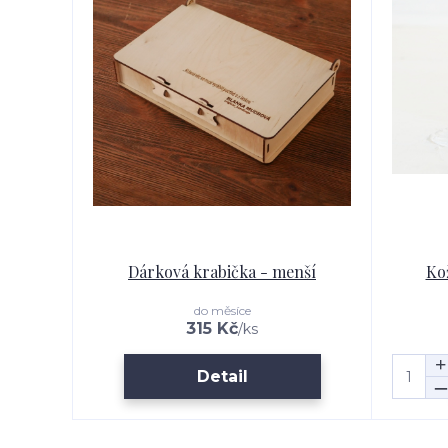
Dárková krabička - menší
Ko
do měsíce
315 Kč
/
ks
Detail