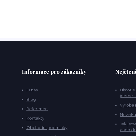
Informace pro zákazníky
Nejčteně
O nás
Historie
jdeme...
Blog
Výroba 
Reference
Novinka
Kontakty
Jak jsme
Obchodní podmínky
aneb do