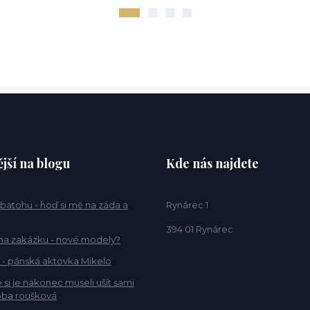
jší na blogu
Kde nás najdete
 batohu - hoď si mě na záda a
Rynárec 1
394 01 Rynárec
na zakázku - nové modely?
 - pánská aktovka Mikelo
 si je nakonec museli ušít sami
ba roušková