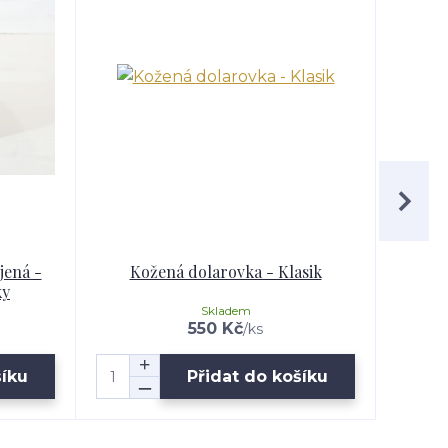
jená -
Kožená dolarovka - Klasik
Kože
ky
Skladem
550 Kč
/
ks
šíku
Přidat do košíku