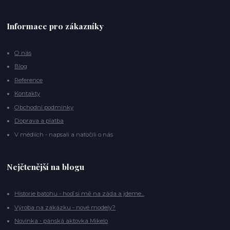
Informace pro zákazníky
O nás
Blog
Reference
Kontakty
Obchodní podmínky
Doprava a platba
V médiích - napsali a natočili o nás
Nejčtenější na blogu
Historie batohu - hoď si mě na záda a jdeme...
Výroba na zakázku - nové modely?
Novinka - pánská aktovka Mikelo