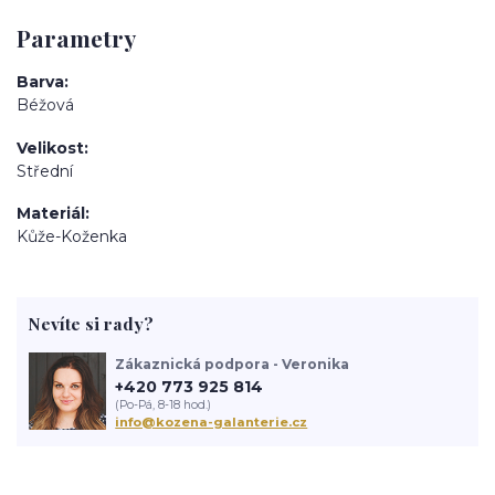
Parametry
Barva
Béžová
Velikost
Střední
Materiál
Kůže-Koženka
Nevíte si rady?
Zákaznická podpora - Veronika
+420 773 925 814
(Po-Pá, 8-18 hod.)
info@kozena-galanterie.cz