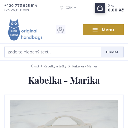
+420 773 925 814
0
ks
CZK
0,00 Kč
(Po-Pá, 8-18 hod.)
Menu
Hledat
Úvod
Kabelky a tašky
Kabelka - Marika
Kabelka - Marika