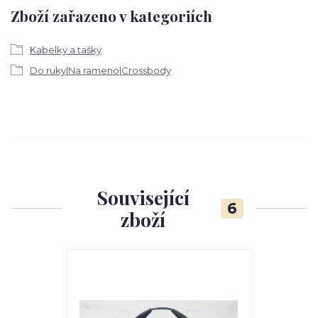
Zboží zařazeno v kategoriích
Kabelky a tašky
Do ruky|Na rameno|Crossbody
Související
6
zboží