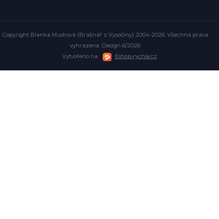
Copyright Blanka Mudrová (Brašnář z Vysočiny) 2004-2026. Všechna práva
vyhrazena. Design 6/2026
Vytvořeno na
Eshop-rychle.cz