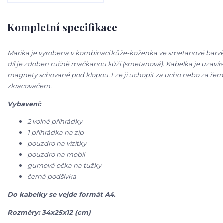
Kompletní specifikace
Marika je vyrobena v kombinaci kůže-koženka ve smetanové barvě
díl je zdoben ručně mačkanou kůží (smetanová). Kabelka je uzavíra
magnety schované pod klopou. Lze ji uchopit za ucho nebo za řem
zkracovačem.
Vybavení:
2 volné přihrádky
1 přihrádka na zip
pouzdro na vizitky
pouzdro na mobil
gumová očka na tužky
černá podšívka
Do kabelky se vejde formát A4.
Rozměry: 34x25x12 (cm)