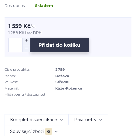
Dostupnost
Skladem
1 559 Kč
/
ks
1 288 Kč
bez DPH
Přidat do košíku
Číslo produktu:
2759
Barva:
Béžová
Velikost:
Střední
Materiál:
Kůže-Koženka
Hlídat cenu / dostupnost
Kompletní specifikace
Parametry
Související zboží
6