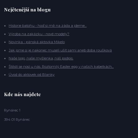
Nejčtenější na blogu
Historie batohu - hoď si mě na záda a jdeme...
Výroba na zakázku - nové modely?
Novinka - pánská aktovka Mikelo
Jak jsme si je nakonec museli ušít sami aneb doba roušková
Naše logo, naše myšlenka, náš podpis.
Štěstí se nosí u nás. Roztomilý Easter egg v našich kabelkách...
Úvod do aktovek od Blanky
Kde nás najdete
Rynárec 1
394 01 Rynárec