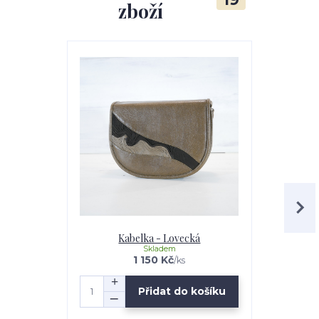
zboží
Kabelka - Lovecká
Kab
Skladem
1 150 Kč
/
ks
Přidat do košíku