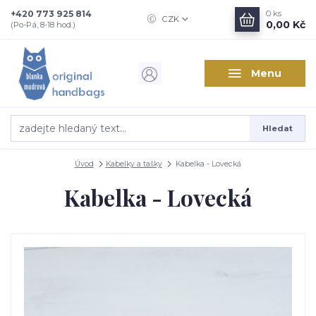
+420 773 925 814
0
ks
CZK
0,00 Kč
(Po-Pá, 8-18 hod.)
Menu
Hledat
Úvod
Kabelky a tašky
Kabelka - Lovecká
Kabelka - Lovecká