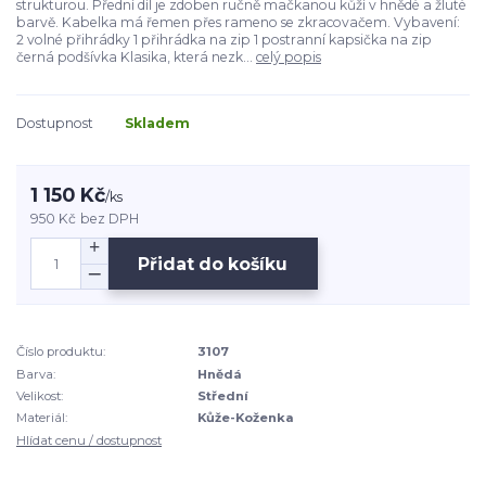
strukturou. Přední díl je zdoben ručně mačkanou kůží v hnědé a žluté
barvě. Kabelka má řemen přes rameno se zkracovačem. Vybavení:
2 volné přihrádky 1 přihrádka na zip 1 postranní kapsička na zip
černá podšívka Klasika, která nezk...
celý popis
Dostupnost
Skladem
1 150 Kč
/
ks
950 Kč
bez DPH
Přidat do košíku
Číslo produktu:
3107
Barva:
Hnědá
Velikost:
Střední
Materiál:
Kůže-Koženka
Hlídat cenu / dostupnost