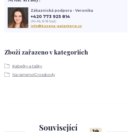
Zákaznická podpora - Veronika
+420 773 925 814
(Po-Pá, 8-18 hod.)
info@kozena-galanterie.cz
Zboží zařazeno v kategoriích
Kabelky a tašky
Na rameno|Crossbody
Související
19