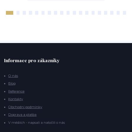
Informace pro zákazníky
O nás
Blog
Reference
Kontakty
Obchodní podmínky
Doprava a platba
V médiích - napsali a natočili o nás