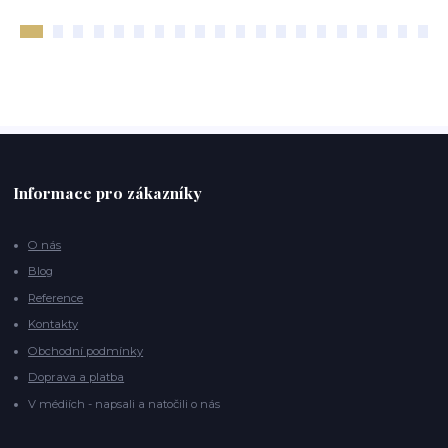
Informace pro zákazníky
O nás
Blog
Reference
Kontakty
Obchodní podmínky
Doprava a platba
V médiích - napsali a natočili o nás