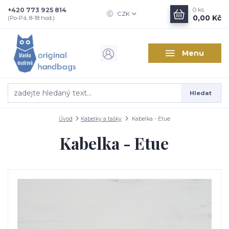
+420 773 925 814
0
ks
CZK
0,00 Kč
(Po-Pá, 8-18 hod.)
Menu
Hledat
Úvod
Kabelky a tašky
Kabelka - Etue
Kabelka - Etue