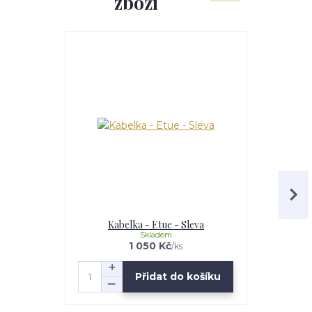
zboží
Akce
Kabelka - Etue - Sleva
Kabel
Skladem
1 050 Kč
/
ks
Přidat do košíku