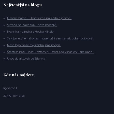
Nejčtenější na blogu
Historie batohu - hoď si mě na záda a jdeme...
Výroba na zakázku - nové modely?
Novinka - pánská aktovka Mikelo
Jak jsme si je nakonec museli ušít sami aneb doba roušková
Naše logo, naše myšlenka, náš podpis.
Štěstí se nosí u nás. Roztomilý Easter egg v našich kabelkách...
Úvod do aktovek od Blanky
Kde nás najdete
Rynárec 1
394 01 Rynárec