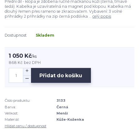
Přední díl - klopa je zdobena ručně mačkanou kůží (černá, tmavě
šedá). Kabelka je uzavíratelná na magnet pod klopou. Kabelka má
dlouhý řemen přes rameno se zkracovačem. Vybavení: 3 volné
přihrádky 2 přihrádky na zip černá podšívka ...
celý popis
Dostupnost
Skladem
1 050 Kč
/
ks
868 Kč
bez DPH
Přidat do košíku
Číslo produktu:
3133
Barva:
Černá
Velikost:
Menší
Materiál:
Kůže-Koženka
Hlídat cenu / dostupnost