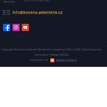
(Po-Pá, 8-18 hod.)
info@kozena-galanterie.cz
Copyright Blanka Mudrová (Brašnář z Vysočiny) 2004-2026. Všechna práva
vyhrazena. Design 6/2026
Vytvořeno na
Eshop-rychle.cz