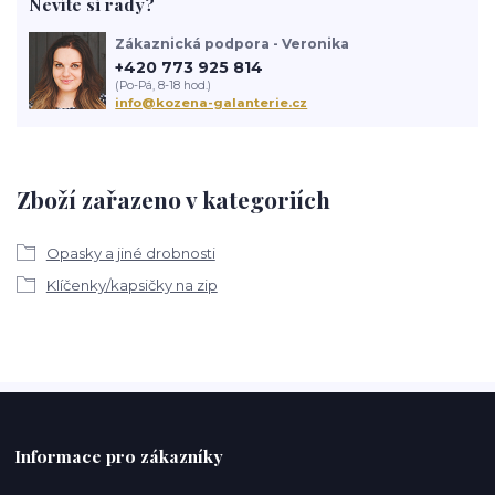
Nevíte si rady?
Zákaznická podpora - Veronika
+420 773 925 814
(Po-Pá, 8-18 hod.)
info@kozena-galanterie.cz
Zboží zařazeno v kategoriích
Opasky a jiné drobnosti
Klíčenky/kapsičky na zip
Informace pro zákazníky