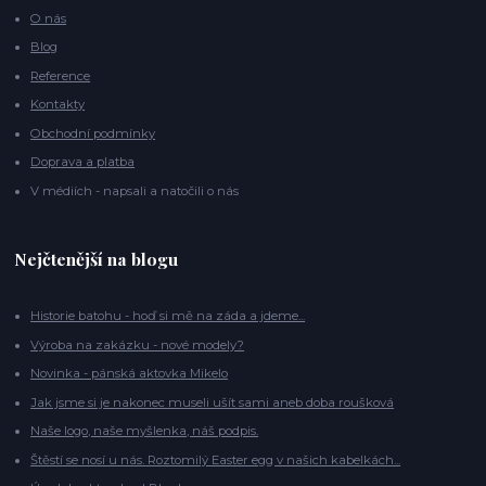
O nás
Blog
Reference
Kontakty
Obchodní podmínky
Doprava a platba
V médiích - napsali a natočili o nás
Nejčtenější na blogu
Historie batohu - hoď si mě na záda a jdeme...
Výroba na zakázku - nové modely?
Novinka - pánská aktovka Mikelo
Jak jsme si je nakonec museli ušít sami aneb doba roušková
Naše logo, naše myšlenka, náš podpis.
Štěstí se nosí u nás. Roztomilý Easter egg v našich kabelkách...