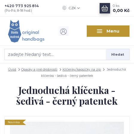
+420 773 925 814
0
ks
CZK
0,00 Kč
(Po-Pá, 8-18 hod.)
Menu
Hledat
Úvod
Opasky a jiné drobnosti
Klíčenky/kapsičky na zip
Jednoduchá
klíčenka - šedivá - černý patentek
Jednoduchá klíčenka -
šedivá - černý patentek
Novinka