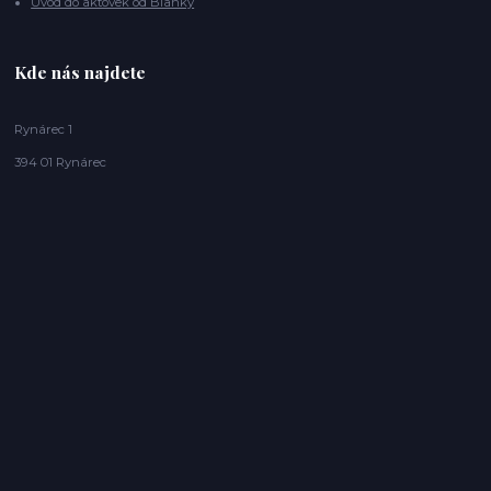
Úvod do aktovek od Blanky
Kde nás najdete
Rynárec 1
394 01 Rynárec