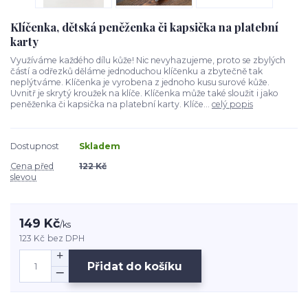
Klíčenka, dětská peněženka či kapsička na platební
karty
Využíváme každého dílu kůže! Nic nevyhazujeme, proto se zbylých
částí a odřezků děláme jednoduchou klíčenku a zbytečně tak
neplýtváme. Klíčenka je vyrobena z jednoho kusu surové kůže.
Uvnitř je skrytý kroužek na klíče. Klíčenka může také sloužit i jako
peněženka či kapsička na platební karty. Klíče...
celý popis
Dostupnost
Skladem
Cena před
122 Kč
slevou
149 Kč
/
ks
123 Kč
bez DPH
Přidat do košíku