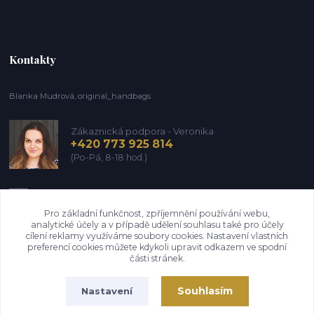
Kontakty
Blanka Mudrová, original_handbags
Zákaznická podpora - Veronika
+420 773 925 814
(Po-Pá, 8-18 hod.)
info@kozena-galanterie.cz
Pro základní funkčnost, zpříjemnění používání webu,
analytické účely a v případě udělení souhlasu také pro účely
cílení reklamy využíváme soubory cookies. Nastavení vlastních
preferencí cookies můžete kdykoli upravit odkazem ve spodní
části stránek.
Souhlasím
Nastavení
Copyright Blanka Mudrová (Brašnář z Vysočiny) 2004-2026. Všechna práva