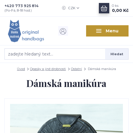
+420 773 925 814
0
ks
CZK
0,00 Kč
(Po-Pá, 8-18 hod.)
Menu
Hledat
Úvod
Opasky a jiné drobnosti
Ostatní
Dámská manikúra
Dámská manikúra