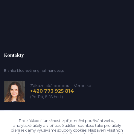
Kontakty
Blanka Mudrová, original_handbags
Zákaznická podpora - Veronika
+420 773 925 814
(Po-Pá, 8-18 hod.)
info@kozena-galanterie.cz
Pro základní funkčnost, zpříjemnění používání webu,
analytické účely a v případě udělení souhlasu také pro účely
cílení reklamy využíváme soubory cookies. Nastavení vlastních