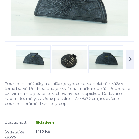
Pouzdro na nůžtičky a pilníček je vyrobeno kompletně z kůže v
černé barvě. Přední strana je zkrášlena mačkanou kůži. Pouzdro se
uzavírá na malý patentek schovaný pod klopičkou. Dodáváno i s
náplní. Rozměry: zavřené pouzdro - 17,5x9x2,5 cm; rozevřené
pouzdro - průměr 17cm.
celý popis
Dostupnost
Skladem
Cena před
1 110 Kč
slevou