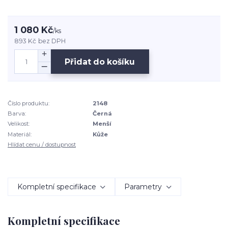
1 080 Kč
/
ks
893 Kč
bez DPH
Přidat do košíku
Číslo produktu:
2148
Barva:
Černá
Velikost:
Menší
Materiál:
Kůže
Hlídat cenu / dostupnost
Kompletní specifikace
Parametry
Kompletní specifikace