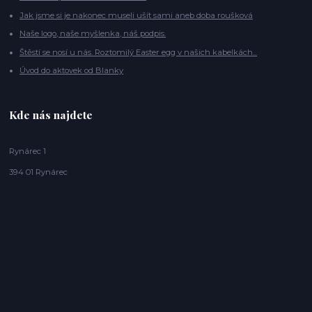
Jak jsme si je nakonec museli ušít sami aneb doba roušková
Naše logo, naše myšlenka, náš podpis.
Štěstí se nosí u nás. Roztomilý Easter egg v našich kabelkách...
Úvod do aktovek od Blanky
Kde nás najdete
Rynárec 1
394 01 Rynárec