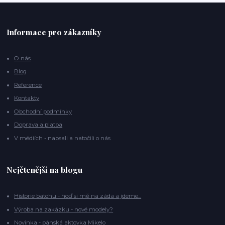
Informace pro zákazníky
O nás
Blog
Reference
Kontakty
Obchodní podmínky
Doprava a platba
V médiích - napsali a natočili o nás
Nejčtenější na blogu
Historie batohu - hoď si mě na záda a jdeme...
Výroba na zakázku - nové modely?
Novinka - pánská aktovka Mikelo