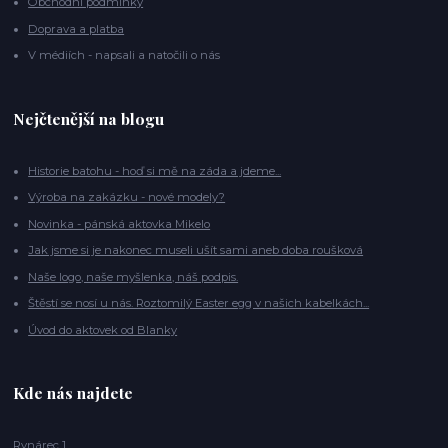
Obchodní podmínky
Doprava a platba
V médiích - napsali a natočili o nás
Nejčtenější na blogu
Historie batohu - hoď si mě na záda a jdeme...
Výroba na zakázku - nové modely?
Novinka - pánská aktovka Mikelo
Jak jsme si je nakonec museli ušít sami aneb doba roušková
Naše logo, naše myšlenka, náš podpis.
Štěstí se nosí u nás. Roztomilý Easter egg v našich kabelkách...
Úvod do aktovek od Blanky
Kde nás najdete
Rynárec 1