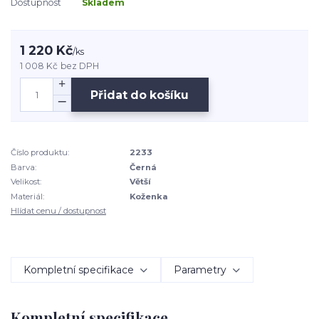
Dostupnost
Skladem
1 220 Kč
/
ks
1 008 Kč
bez DPH
Přidat do košíku
Číslo produktu:
2233
Barva:
Černá
Velikost:
Větší
Materiál:
Koženka
Hlídat cenu / dostupnost
Kompletní specifikace
Parametry
Kompletní specifikace