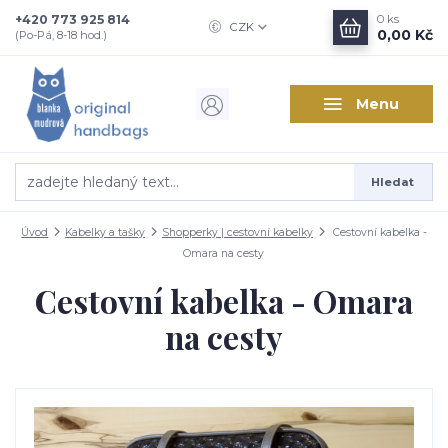
+420 773 925 814
0
ks
CZK
0,00 Kč
(Po-Pá, 8-18 hod.)
Menu
Hledat
Úvod
Kabelky a tašky
Shopperky | cestovní kabelky
Cestovní kabelka -
Omara na cesty
Cestovní kabelka - Omara
na cesty