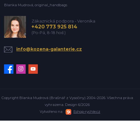
Blanka Mudrová, original_handbags
Zákaznická podpora - Veronika
+420 773 925 814
(Po-Pá, 8-18 hod.)
info@kozena-galanterie.cz
Copyright Blanka Mudrová (Brašnář z Vysočiny) 2004-2026. Všechna práva
vyhrazena. Design 6/2026
Vytvořeno na
Eshop-rychle.cz